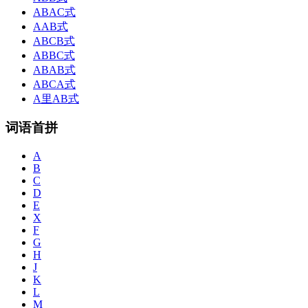
ABAC式
AAB式
ABCB式
ABBC式
ABAB式
ABCA式
A里AB式
词语首拼
A
B
C
D
E
X
F
G
H
J
K
L
M