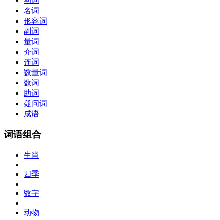
动词
名词
形容词
副词
量词
介词
连词
数量词
数词
助词
疑问词
成语
词语组合
生肖
四季
数字
动物