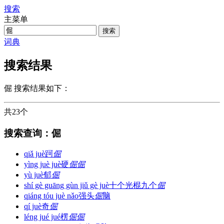
搜索
主菜单
词典
搜索结果
倔
搜索结果如下：
共23个
搜索查询：倔
qiǎ juè
跒
倔
yìng juè juè
硬
倔
倔
yù juè
郁
倔
shí gè guāng gùn jiǔ gè juè
十个光棍九个
倔
qiáng tóu juè nǎo
强头
倔
脑
qí juè
奇
倔
léng jué jué
楞
倔
倔