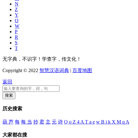
N
Z
Y
O
W
P
R
S
T
无字典，不识字！学查字，传文化！
Copyright © 2022
智慧汉语词典
|
百度地图
返回
历史搜索
葫 芦
每
每 当
抄
君
主
元
诗
Q o Z 4 A T a e
w B i k X M q A
大家都在搜