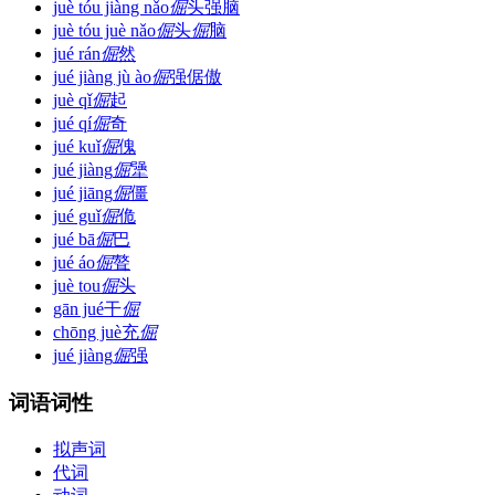
juè tóu jiàng nǎo
倔
头强脑
juè tóu juè nǎo
倔
头
倔
脑
jué rán
倔
然
jué jiàng jù ào
倔
强倨傲
juè qǐ
倔
起
jué qí
倔
奇
jué kuǐ
倔
傀
jué jiàng
倔
犟
jué jiāng
倔
僵
jué guǐ
倔
佹
jué bā
倔
巴
jué áo
倔
聱
juè tou
倔
头
gān jué
干
倔
chōng juè
充
倔
jué jiàng
倔
强
词语词性
拟声词
代词