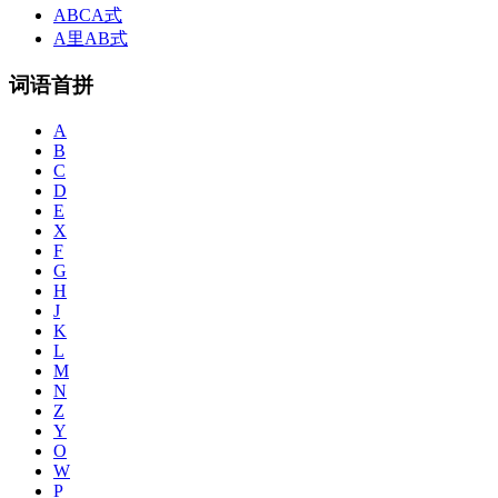
ABCA式
A里AB式
词语首拼
A
B
C
D
E
X
F
G
H
J
K
L
M
N
Z
Y
O
W
P