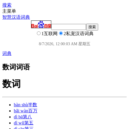
搜索
主菜单
智慧汉语词典
1互联网
2私宠汉语词典
8/7/2026, 12:00:03 AM 星期五
词典
数词词语
数词
bàn shù
半数
bǎi wàn
百万
dì bā
第八
dì wǔ
第五
dì sān
第三