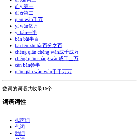
dì yī
第一
dì èr
第二
qiān wàn
千万
yì wàn
亿万
yī bàn
一半
bàn bǎi
半百
bǎi fēn zhī bǎi
百分之百
chéng qiān chéng wàn
成千成万
chéng qiān shàng wàn
成千上万
cān bàn
参半
qiān qiān wàn wàn
千千万万
数词的词语共收录16个
词语词性
拟声词
代词
动词