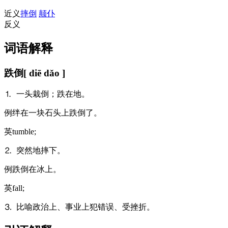
近义
摔倒
颠仆
反义
词语解释
跌倒
[ diē dǎo ]
⒈ 一头栽倒；跌在地。
例
绊在一块石头上跌倒了。
英
tumble;
⒉ 突然地摔下。
例
跌倒在冰上。
英
fall;
⒊ 比喻政治上、事业上犯错误、受挫折。