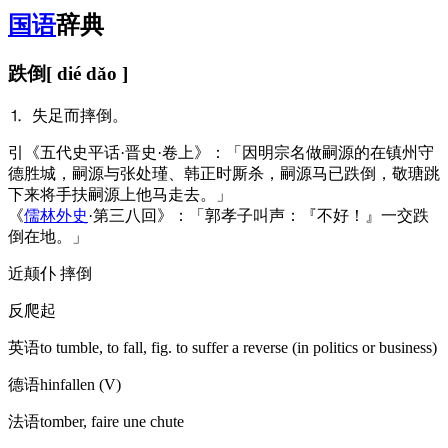
国语
辞典
跌倒
[ dié dǎo ]
⒈ 失足而摔倒。
引
《五代史平话·晋史·卷上》：「因明宗名做嗣源的在镇州守
德胜城，嗣源与张处瑾、韩正时厮杀，嗣源马已跌倒，敬瑭跳
下来将手扶嗣源上他马走去。」
《
儒林外史
·第三八回》：「郭孝子叫声：『不好！』一交跌
倒在地。」
近
颠仆 摔倒
反
爬起
英语
to tumble, to fall, fig. to suffer a reverse (in politics or business)​
德语
hinfallen (V)​
法语
tomber, faire une chute