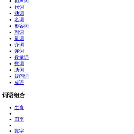
拟声词
代词
动词
名词
形容词
副词
量词
介词
连词
数量词
数词
助词
疑问词
成语
词语组合
生肖
四季
数字