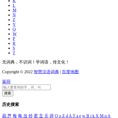
K
L
M
N
Z
Y
O
W
P
R
S
T
无词典，不识词！学词语，传文化！
Copyright © 2022
智慧汉语词典
|
百度地图
返回
历史搜索
葫 芦
每
每 当
抄
君
主
元
诗
Q o Z 4 A T a e
w B i k X M q A