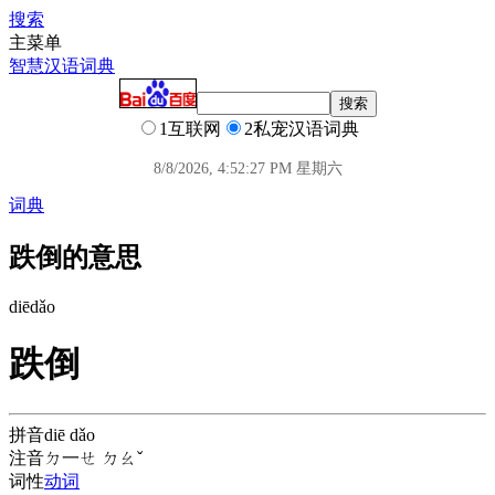
搜索
主菜单
智慧汉语词典
1互联网
2私宠汉语词典
8/8/2026, 4:52:27 PM 星期六
词典
跌倒的意思
diē
dǎo
跌倒
拼音
diē dǎo
注音
ㄉ一ㄝ ㄉㄠˇ
词性
动词