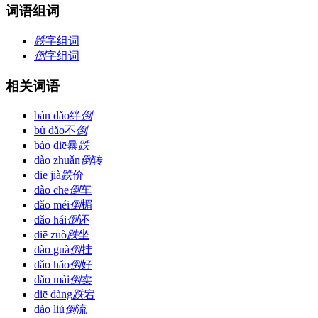
词语组词
跌
字组词
倒
字组词
相关词语
bàn dǎo
绊
倒
bù dǎo
不
倒
bào diē
暴
跌
dào zhuǎn
倒
转
diē jià
跌
价
dào chē
倒
车
dǎo méi
倒
楣
dǎo hái
倒
还
diē zuò
跌
坐
dào guà
倒
挂
dǎo hǎo
倒
好
dǎo mài
倒
卖
diē dàng
跌
宕
dào liú
倒
流