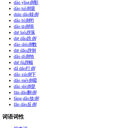
dào yǐng
倒
影
dào tuì
倒
退
diān dǎo
颠
倒
dǎo bì
倒
闭
dǎo tā
倒
塌
diē luò
跌
落
diē dǎo
跌
倒
dào shù
倒
数
diē dǎo
跌
倒
dǎo dì
倒
地
diē fú
跌
幅
dǎ dǎo
打
倒
dǎo xià
倒
下
dǎo méi
倒
霉
dǎo shì
倒
是
fān dǎo
翻
倒
fàng dǎo
放
倒
fǎn dào
反
倒
词语词性