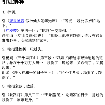
引证解释
⒈ 摔倒。
引
《
警世通言
·假神仙大闹华光庙》：“説罢， 魏公 跌倒在地
下。”
《
红楼梦
》第四十回：“‘咕咚’一交跌倒。”
许地山 《空山灵雨·暗途》：“那晚上他没有跌倒，也没有遇见
毒虫野兽；安然地到他家里。”
⒉ 喻指受挫折，犯过失。
引
杨朔 《三千里江山》第三段：“武震 沿着这条艰难遥远的道
路，卷在千千万万人当中，跌倒了，爬起来，又跌倒了，又爬
起来。”
胡采 《序＜在和平的日子里＞》：“经不住考验，动摇了，跌
倒了。”
⒊ 喻指衰败，败落。
引
《歧路灯》第八二回：“王象藎 道：‘论咱家的日子，是过的
跌倒了，原难翻身。’”