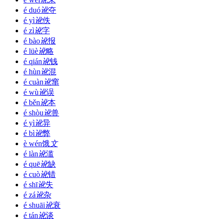
é duó
讹
夺
é yì
讹
佚
é zì
讹
字
é bào
讹
报
é lüè
讹
略
é qián
讹
钱
é hùn
讹
混
é cuàn
讹
窜
é wù
讹
误
é běn
讹
本
é shòu
讹
兽
é yì
讹
异
é bì
讹
弊
è wén
饿
文
é làn
讹
滥
é quē
讹
缺
é cuò
讹
错
é shī
讹
失
é zá
讹
杂
é shuāi
讹
衰
é tán
讹
谈