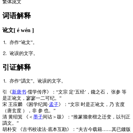
繁体
訛文
词语解释
讹文
[ é wén ]
⒈ 亦作“讹文”。
⒉ 讹误的文字。
引证解释
⒈ 亦作“譌文”。讹误的文字。
引
《
新唐书
·儒学传序》：“文宗 定‘五经’，鑱之石， 张参 等
是正讹文，寥寥一二可纪。”
宋 王应麟 《困学纪闻·
孟子
》：“文宗 时是正讹文，乃 玄度
（唐玄度 ），非 参 也。”
清 黄绍箕 《＜
墨子
间诂＞跋》：“推篆籀隶楷之迁变，以刊正
譌文。”
胡朴安 《古书校读法·底本互勘》：“夫古今载籍……其已鏤版