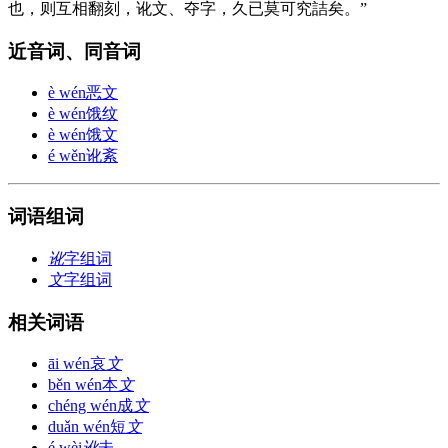
也，则互相翻刻，讹文、夺字，久已莫可究詰矣。”
近音词、同音词
è wén
恶文
è wén
饿纹
è wén
饿文
é wěn
讹紊
词语组词
讹
字组词
文
字组词
相关词语
āi wén
哀
文
běn wén
本
文
chéng wén
成
文
duǎn wén
短
文
é wèi
讹
未