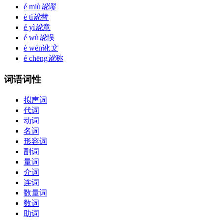
é miù
讹
谬
é tì
讹
替
é yì
讹
意
é wù
讹
悮
é wén
讹
文
é chēng
讹
称
词语词性
拟声词
代词
动词
名词
形容词
副词
量词
介词
连词
数量词
数词
助词