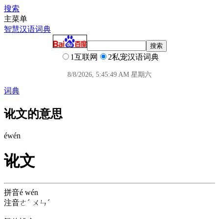
搜索
主菜单
智慧汉语词典
1互联网
2私宠汉语词典
8/8/2026, 5:45:50 AM 星期六
词典
讹文的意思
é
wén
讹文
拼音
é wén
注音
ㄜˊ ㄨㄣˊ