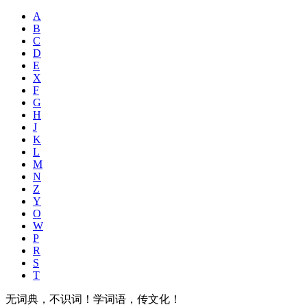
A
B
C
D
E
X
F
G
H
J
K
L
M
N
Z
Y
O
W
P
R
S
T
无词典，不识词！学词语，传文化！