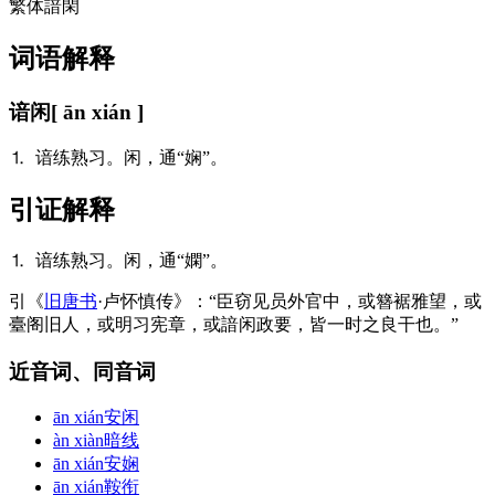
繁体
諳閑
词语解释
谙闲
[ ān xián ]
⒈ 谙练熟习。闲，通“娴”。
引证解释
⒈ 谙练熟习。闲，通“嫻”。
引
《
旧唐书
·卢怀慎传》：“臣窃见员外官中，或簪裾雅望，或
臺阁旧人，或明习宪章，或諳闲政要，皆一时之良干也。”
近音词、同音词
ān xián
安闲
àn xiàn
暗线
ān xián
安娴
ān xián
鞍衔