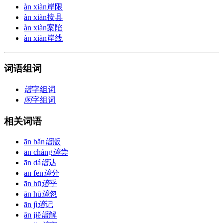
àn xiàn
岸限
àn xiàn
按县
àn xiàn
案陷
àn xiàn
岸线
词语组词
谙
字组词
闲
字组词
相关词语
ān bǎn
谙
版
ān cháng
谙
尝
ān dá
谙
达
ān fēn
谙
分
ān hū
谙
乎
ān hū
谙
忽
ān jì
谙
记
ān jiě
谙
解