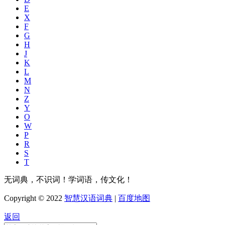
E
X
F
G
H
J
K
L
M
N
Z
Y
O
W
P
R
S
T
无词典，不识词！学词语，传文化！
Copyright © 2022
智慧汉语词典
|
百度地图
返回