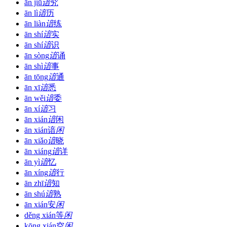
ān jiū
谙
究
ān lì
谙
历
ān liàn
谙
练
ān shí
谙
实
ān shí
谙
识
ān sòng
谙
诵
ān shì
谙
事
ān tōng
谙
通
ān xī
谙
悉
ān wěi
谙
委
ān xí
谙
习
ān xián
谙
闲
ān xián
谙
闲
ān xiǎo
谙
晓
ān xiáng
谙
详
ān yì
谙
忆
ān xíng
谙
行
ān zhī
谙
知
ān shú
谙
熟
ān xián
安
闲
děng xián
等
闲
kōng xián
空
闲