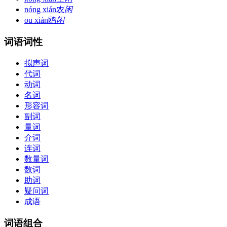
nóng xián
农
闲
ōu xián
鸥
闲
词语词性
拟声词
代词
动词
名词
形容词
副词
量词
介词
连词
数量词
数词
助词
疑问词
成语
词语组合