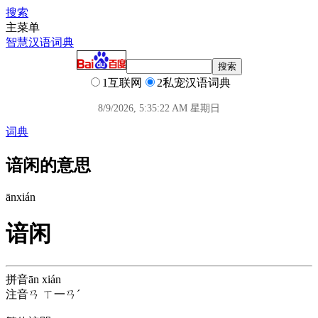
搜索
主菜单
智慧汉语词典
1互联网
2私宠汉语词典
8/9/2026, 5:35:22 AM 星期日
词典
谙闲的意思
ān
xián
谙闲
拼音
ān xián
注音
ㄢ ㄒ一ㄢˊ