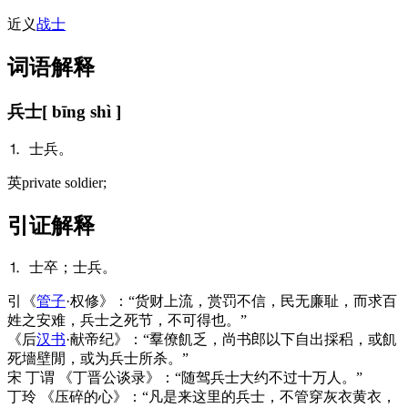
近义
战士
词语解释
兵士
[ bīng shì ]
⒈ 士兵。
英
private soldier;
引证解释
⒈ 士卒；士兵。
引
《
管子
·权修》：“货财上流，赏罚不信，民无廉耻，而求百
姓之安难，兵士之死节，不可得也。”
《后
汉书
·献帝纪》：“羣僚飢乏，尚书郎以下自出採稆，或飢
死墻壁閒，或为兵士所杀。”
宋 丁谓 《丁晋公谈录》：“随驾兵士大约不过十万人。”
丁玲 《压碎的心》：“凡是来这里的兵士，不管穿灰衣黄衣，