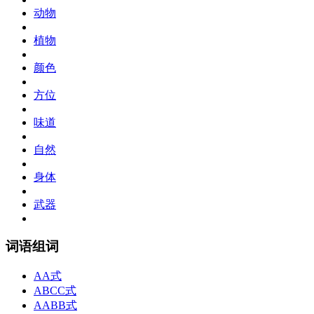
动物
植物
颜色
方位
味道
自然
身体
武器
词语组词
AA式
ABCC式
AABB式