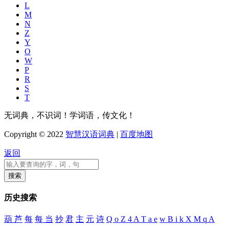
L
M
N
Z
Y
O
W
P
R
S
T
无词典，不识词！学词语，传文化！
Copyright © 2022
智慧汉语词典
|
百度地图
返回
历史搜索
葫 芦
每
每 当
抄
君
主
元
诗
Q o Z 4 A T a e
w B i k X M q A