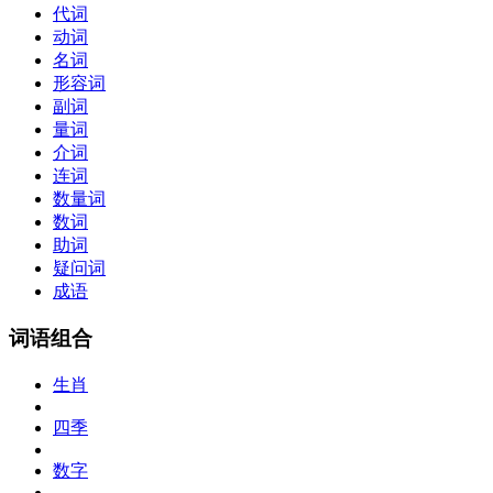
代词
动词
名词
形容词
副词
量词
介词
连词
数量词
数词
助词
疑问词
成语
词语组合
生肖
四季
数字