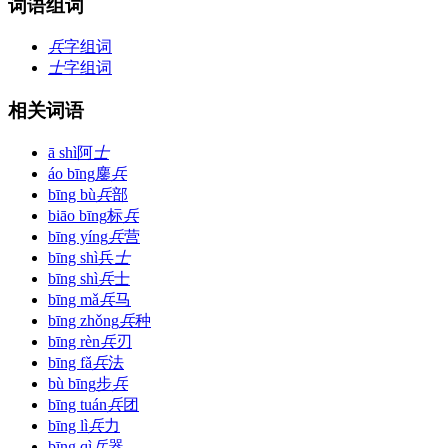
词语组词
兵
字组词
士
字组词
相关词语
ā shì
阿
士
áo bīng
鏖
兵
bīng bù
兵
部
biāo bīng
标
兵
bīng yíng
兵
营
bīng shì
兵
士
bīng shì
兵
士
bīng mǎ
兵
马
bīng zhǒng
兵
种
bīng rèn
兵
刃
bīng fǎ
兵
法
bù bīng
步
兵
bīng tuán
兵
团
bīng lì
兵
力
bīng qì
兵
器