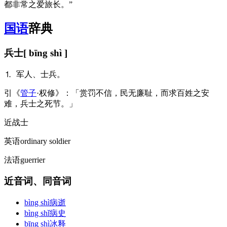
都非常之爱旅长。”
国语
辞典
兵士
[ bīng shì ]
⒈ 军人、士兵。
引
《
管子
·权修》：「赏罚不信，民无廉耻，而求百姓之安
难，兵士之死节。」
近
战士
英语
ordinary soldier
法语
guerrier
近音词、同音词
bìng shì
病逝
bìng shǐ
病史
bīng shì
冰释