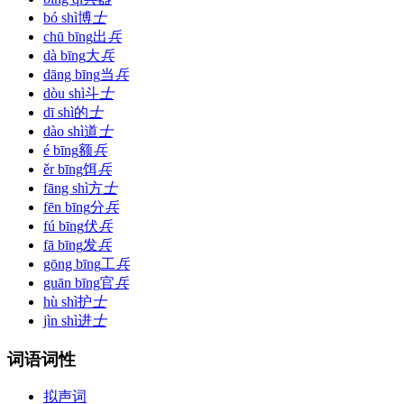
bó shì
博
士
chū bīng
出
兵
dà bīng
大
兵
dāng bīng
当
兵
dòu shì
斗
士
dī shì
的
士
dào shì
道
士
é bīng
额
兵
ěr bīng
饵
兵
fāng shì
方
士
fēn bīng
分
兵
fú bīng
伏
兵
fā bīng
发
兵
gōng bīng
工
兵
guān bīng
官
兵
hù shì
护
士
jìn shì
进
士
词语词性
拟声词