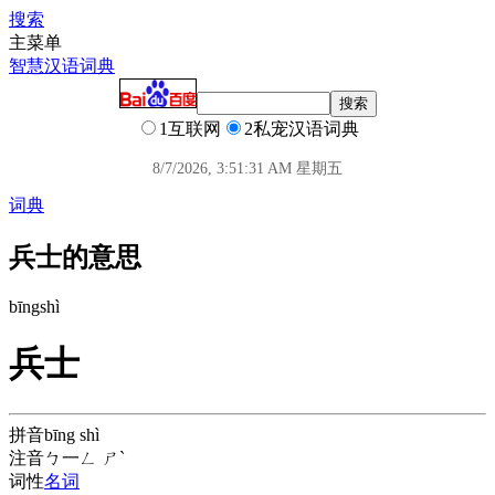
搜索
主菜单
智慧汉语词典
1互联网
2私宠汉语词典
8/7/2026, 3:51:31 AM 星期五
词典
兵士的意思
bīng
shì
兵士
拼音
bīng shì
注音
ㄅ一ㄥ ㄕˋ
词性
名词