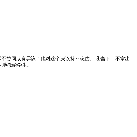
 ③表示不赞同或有异议：他对这个决议持～态度。 ④留下，不拿出
～地教给学生。