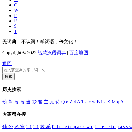
O
W
P
R
S
T
无词典，不识词！学词语，传文化！
Copyright © 2022
智慧汉语词典
|
百度地图
返回
历史搜索
葫 芦
每
每 当
抄
君
主
元
诗
Q o Z 4 A T a e
w B i k X M q A
大家都在搜
仙 公
迷 宫
1 1
1 1
敏 感
f i l e : e t c p a s s w d
f i l e : e t c p a s s 