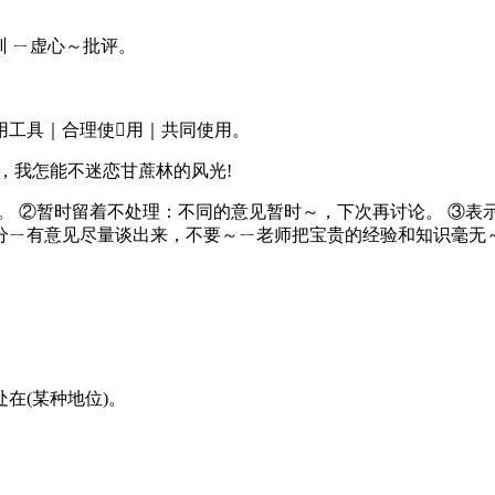
～教训 ㄧ虚心～批评。
部｜使用工具｜合理使用｜共同使用。
青纱帐，我怎能不迷恋甘蔗林的风光!
当年的面貌。 ②暂时留着不处理：不同的意见暂时～，下次再讨论。
分ㄧ有意见尽量谈出来，不要～ㄧ老师把宝贵的经验和知识毫无
3.处在(某种地位)。