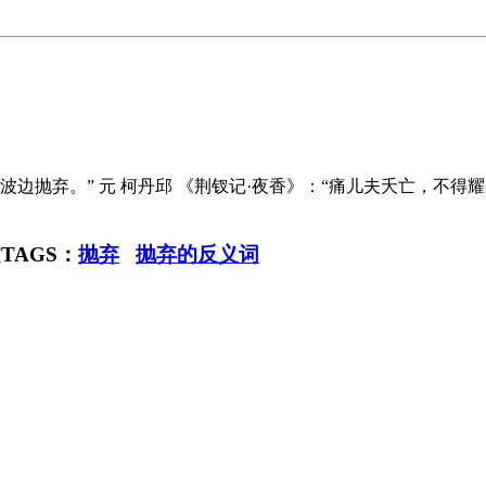
波边抛弃。” 元 柯丹邱 《荆钗记·夜香》：“痛儿夫夭亡，不得耀
AGS：
抛弃
抛弃的反义词