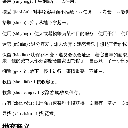
采用 (cǎi yòng) : 1.采纳施行。 2.任用。
接受 (jiē shòu) : 对事物容纳而不拒绝：～任务 ㄧ～考验ㄧ
拾取 (shí qǔ) : 捡，从地下拿起来。
使用 (shǐ yòng) : 使人或器物等为某种目的服务：使用干
迷恋 (mí liàn) : 过分喜爱，难以舍弃：迷恋音乐｜想起了
保留 (bǎo liú) : ①保存不变：遵义会议会址还～着它
来：他的藏书大部分都赠给国家图书馆了，自己只～了一小部
搁置 (gē zhì) : 放下；停止进行：事情重要，不能～。
收留 (shōu liú) : 1.接收容留。
收藏 (shōu cáng) : 1.收聚蓄藏;收集保存。
占有 (zhàn yǒu) : 1.用强力或某种手段获得。 2.拥有，掌握。 
寻找 (xún zhǎo) : 1.找;觅求。
抛弃释义