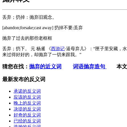
丢弃；扔掉：抛弃旧观念。
[abandon;forsake;cast away] 扔掉不要;丢弃
抛弃了过去的那些老框框
丢弃；扔下。 元 杨暹 《
西游记
·逼母弃儿》：“匣子里安藏，水
来过得好好的，却抛弃了一切来跟我。”
猜您在找：
抛弃的近义词
词语抛弃造句
本文T
最新发布的反义词
承诺的反义词
应该的反义词
晚上的反义词
决堤的反义词
好奇的反义词
已经的反义词
浩瀚的反义词