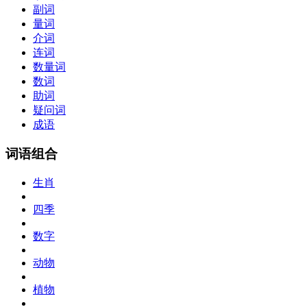
副词
量词
介词
连词
数量词
数词
助词
疑问词
成语
词语组合
生肖
四季
数字
动物
植物