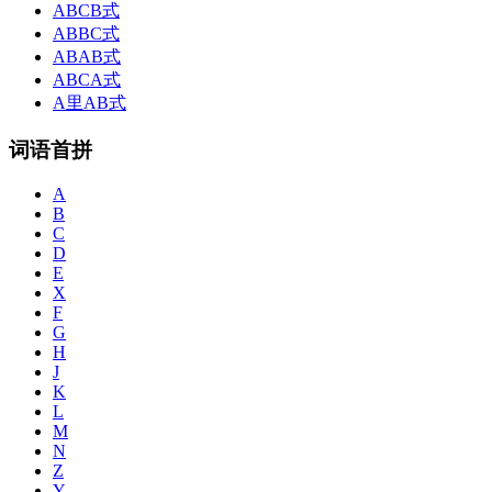
ABCB式
ABBC式
ABAB式
ABCA式
A里AB式
词语首拼
A
B
C
D
E
X
F
G
H
J
K
L
M
N
Z
Y