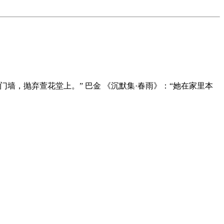
门墙，抛弃萱花堂上。” 巴金 《沉默集·春雨》：“她在家里本