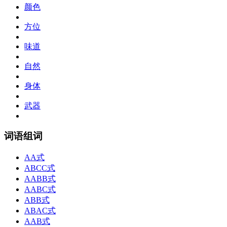
颜色
方位
味道
自然
身体
武器
词语组词
AA式
ABCC式
AABB式
AABC式
ABB式
ABAC式
AAB式