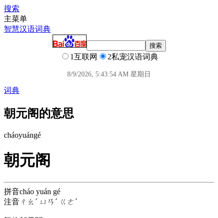
搜索
主菜单
智慧汉语词典
1互联网
2私宠汉语词典
8/9/2026, 5:43:54 AM 星期日
词典
朝元阁的意思
cháo
yuán
gé
朝元阁
拼音
cháo yuán gé
注音
ㄔㄠˊ ㄩㄢˊ ㄍㄜˊ