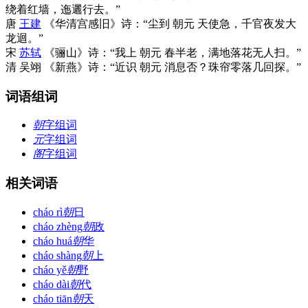
绕着红墙，迤邐行去。”
唐
王建
《华清宫感旧》诗：“尘到 朝元 天使急，千官夜发大
龙迴。”
宋
苏轼
《骊山》诗：“我上 朝元 春半老，满地落花无人扫。”
清 吴翊 《新燕》诗：“近识 朝元 消息否？珠帘零落几回探。”
词语组词
朝
字组词
元
字组词
阁
字组词
相关词语
cháo rì
朝
日
cháo zhèng
朝
政
cháo huá
朝
华
cháo shàng
朝
上
cháo yě
朝
野
cháo dài
朝
代
cháo tiān
朝
天