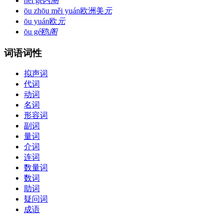
nèi gé
内
阁
ōu zhōu měi yuán
欧洲美
元
ōu yuán
欧
元
ōu gé
鸥
阁
词语词性
拟声词
代词
动词
名词
形容词
副词
量词
介词
连词
数量词
数词
助词
疑问词
成语