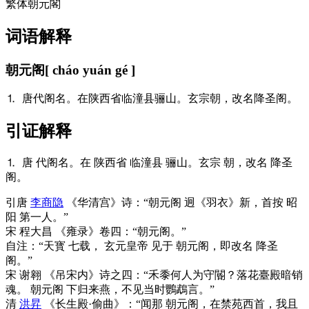
繁体
朝元閣
词语解释
朝元阁
[ cháo yuán gé ]
⒈ 唐代阁名。在陕西省临潼县骊山。玄宗朝，改名降圣阁。
引证解释
⒈ 唐 代阁名。在 陕西省 临潼县 骊山。玄宗 朝，改名 降圣
阁。
引
唐
李商隐
《华清宫》诗：“朝元阁 迥《羽衣》新，首按 昭
阳 第一人。”
宋 程大昌 《雍录》卷四：“朝元阁。”
自注：“天寳 七载， 玄元皇帝 见于 朝元阁，即改名 降圣
阁。”
宋 谢翱 《吊宋内》诗之四：“禾黍何人为守閽？落花臺殿暗销
魂。 朝元阁 下归来燕，不见当时鸚鵡言。”
清
洪昇
《长生殿·偷曲》：“闻那 朝元阁，在禁苑西首，我且