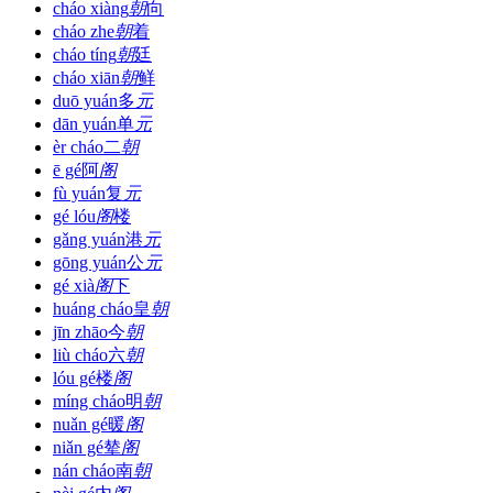
cháo xiàng
朝
向
cháo zhe
朝
着
cháo tíng
朝
廷
cháo xiān
朝
鲜
duō yuán
多
元
dān yuán
单
元
èr cháo
二
朝
ē gé
阿
阁
fù yuán
复
元
gé lóu
阁
楼
gǎng yuán
港
元
gōng yuán
公
元
gé xià
阁
下
huáng cháo
皇
朝
jīn zhāo
今
朝
liù cháo
六
朝
lóu gé
楼
阁
míng cháo
明
朝
nuǎn gé
暖
阁
niǎn gé
辇
阁
nán cháo
南
朝