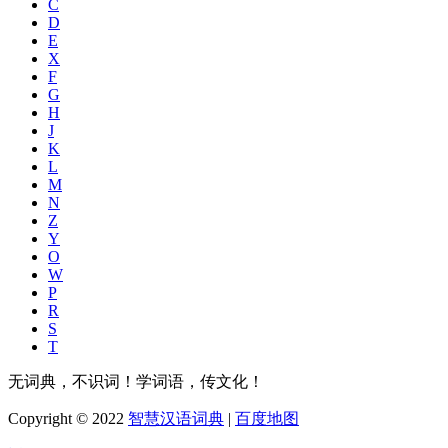
C
D
E
X
F
G
H
J
K
L
M
N
Z
Y
O
W
P
R
S
T
无词典，不识词！学词语，传文化！
Copyright © 2022
智慧汉语词典
|
百度地图