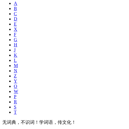
A
B
C
D
E
X
F
G
H
J
K
L
M
N
Z
Y
O
W
P
R
S
T
无词典，不识词！学词语，传文化！