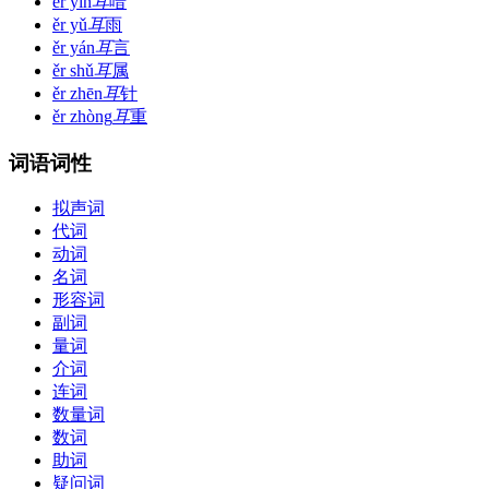
ěr yīn
耳
喑
ěr yǔ
耳
雨
ěr yán
耳
言
ěr shǔ
耳
属
ěr zhēn
耳
针
ěr zhòng
耳
重
词语词性
拟声词
代词
动词
名词
形容词
副词
量词
介词
连词
数量词
数词
助词
疑问词