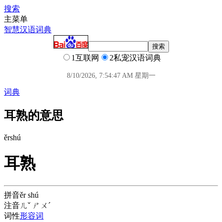
搜索
主菜单
智慧汉语词典
1互联网
2私宠汉语词典
8/10/2026, 7:54:47 AM 星期一
词典
耳熟的意思
ěr
shú
耳熟
拼音
ěr shú
注音
ㄦˇ ㄕㄨˊ
词性
形容词