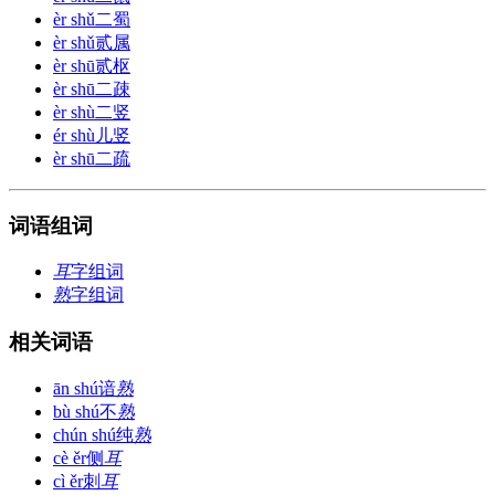
èr shǔ
二蜀
èr shǔ
贰属
èr shū
贰枢
èr shū
二疎
èr shù
二竖
ér shù
儿竖
èr shū
二疏
词语组词
耳
字组词
熟
字组词
相关词语
ān shú
谙
熟
bù shú
不
熟
chún shú
纯
熟
cè ěr
侧
耳
cì ěr
刺
耳