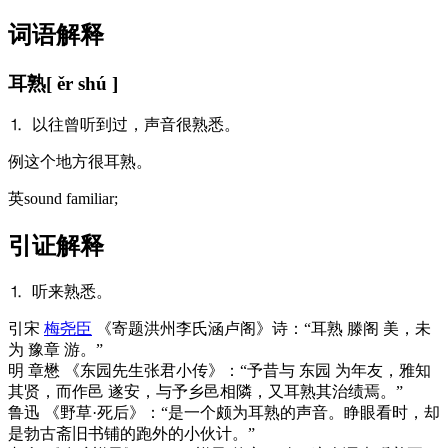
词语解释
耳熟
[ ěr shú ]
⒈ 以往曾听到过，声音很熟悉。
例
这个地方很耳熟。
英
sound familiar;
引证解释
⒈ 听来熟悉。
引
宋
梅尧臣
《寄题洪州李氏涵卢阁》诗：“耳熟 滕阁 美，未
为 豫章 游。”
明 章懋 《东园先生张君小传》：“予昔与 东园 为年友，雅知
其贤，而作邑 遂安，与予乡邑相隣，又耳熟其治绩焉。”
鲁迅 《野草·死后》：“是一个颇为耳熟的声音。睁眼看时，却
是勃古斋旧书铺的跑外的小伙计。”