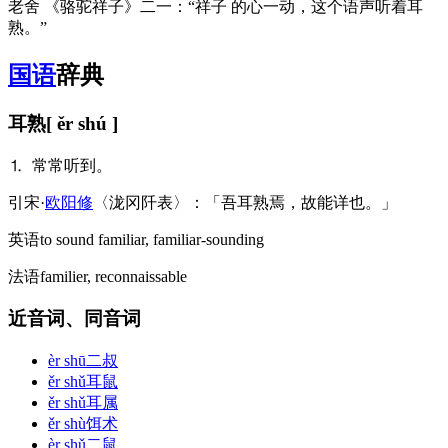
老舍 《骆驼祥子》二一：“祥子 的心一动，这个语声听着耳
熟。”
国语
辞典
耳熟
[ ěr shú ]
⒈ 常常听到。
引
宋·
欧阳修
〈泷冈阡表〉：「吾耳熟焉，故能详也。」
英语
to sound familiar, familiar-sounding
法语
familier, reconnaissable
近音词、同音词
èr shū
二叔
ěr shǔ
耳鼠
ěr shǔ
耳属
ěr shù
饵术
èr shǔ
二鼠