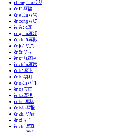
chéng shú
成
熟
ěr fú
耳
福
ěr guǎn
耳
管
ěr cōng
耳
聪
ěr ěr
尔
耳
ěr guān
耳
观
ěr chuō
耳
戳
ěr jué
耳
决
ěr ěr
耳
耳
ěr kuài
耳
快
ěr chún
耳
唇
ěr bǔ
耳
卜
ěr bì
耳
闭
ěr mén
耳
门
ěr bā
耳
巴
ěr bā
耳
扒
ěr bēi
耳
杯
ěr bào
耳
报
ěr zhì
耳
治
ěr zǐ
耳
子
ěr zhū
耳
珠