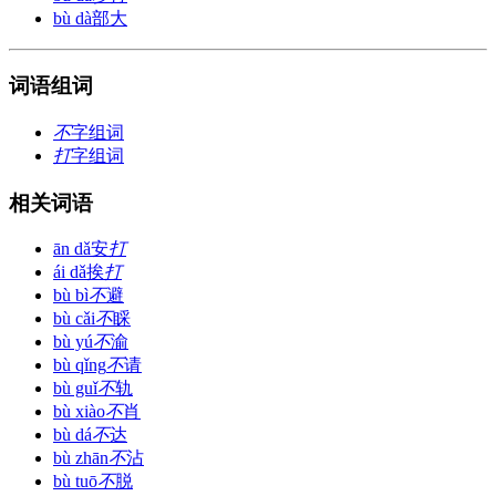
bù dà
部大
词语组词
不
字组词
打
字组词
相关词语
ān dǎ
安
打
ái dǎ
挨
打
bù bì
不
避
bù cǎi
不
睬
bù yú
不
渝
bù qǐng
不
请
bù guǐ
不
轨
bù xiào
不
肖
bù dá
不
达
bù zhān
不
沾
bù tuō
不
脱