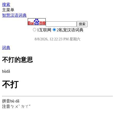
搜索
主菜单
智慧汉语词典
1互联网
2私宠汉语词典
8/8/2026, 12:22:24 PM 星期六
词典
不打的意思
bù
dǎ
不打
拼音
bù dǎ
注音
ㄅㄨˋ ㄉㄚˇ