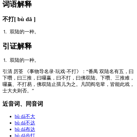
词语解释
不打
[ bù dǎ ]
⒈ 双陆的一种。
引证解释
⒈ 双陆的一种。
引
清 厉荃 《事物导名录·玩戏·不打》：“番禺 双陆名有五，曰
下囋，曰三推，曰囉赢，曰不打，曰佛双陆。下囋、三推难，
囉赢、不打易，佛双陆止孺儿为之。凡閭阎皂辈，皆能此戏，
士大夫则否。”
近音词、同音词
bù dà
不大
bù dá
不达
bù dá
布达
bù dǎ
步打