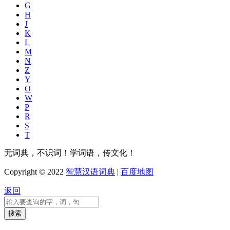
G
H
J
K
L
M
N
Z
Y
O
W
P
R
S
T
无词典，不识词！学词语，传文化！
Copyright © 2022
智慧汉语词典
|
百度地图
返回