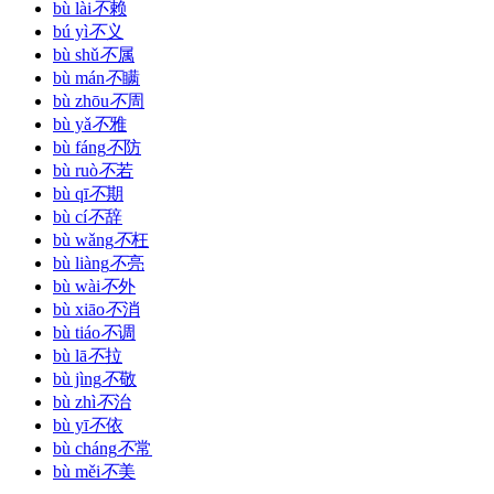
bù lài
不
赖
bú yì
不
义
bù shǔ
不
属
bù mán
不
瞒
bù zhōu
不
周
bù yǎ
不
雅
bù fáng
不
防
bù ruò
不
若
bù qī
不
期
bù cí
不
辞
bù wǎng
不
枉
bù liàng
不
亮
bù wài
不
外
bù xiāo
不
消
bù tiáo
不
调
bù lā
不
拉
bù jìng
不
敬
bù zhì
不
治
bù yī
不
依
bù cháng
不
常
bù měi
不
美