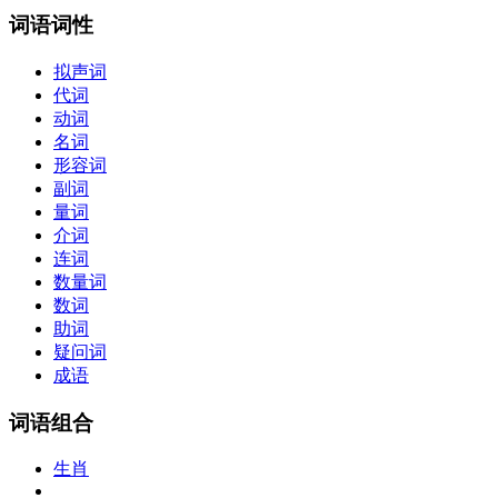
词语词性
拟声词
代词
动词
名词
形容词
副词
量词
介词
连词
数量词
数词
助词
疑问词
成语
词语组合
生肖