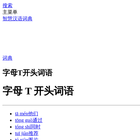
搜索
主菜单
智慧汉语词典
词典
字母T开头词语
字母 T 开头词语
tā mén
他们
tōng guò
通过
tóng shí
同时
tuī jiàn
推荐
tú piàn
图片