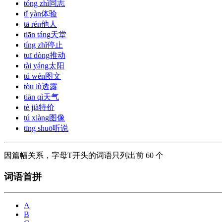
tóng zhì
同志
tǐ yàn
体验
tā rén
他人
tiān táng
天堂
tíng zhǐ
停止
tuī dòng
推动
tài yáng
太阳
tú wén
图文
tòu lù
透露
tiān qì
天气
tè jià
特价
tú xiàng
图像
tīng shuō
听说
因篇幅关系，字母T开头的词语只列出前 60 个
词语首拼
A
B