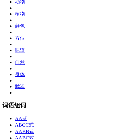
动物
植物
颜色
方位
味道
自然
身体
武器
词语组词
AA式
ABCC式
AABB式
AABC式