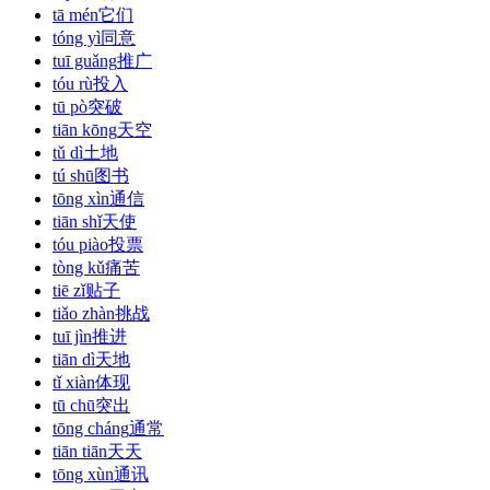
tā mén
它们
tóng yì
同意
tuī guǎng
推广
tóu rù
投入
tū pò
突破
tiān kōng
天空
tǔ dì
土地
tú shū
图书
tōng xìn
通信
tiān shǐ
天使
tóu piào
投票
tòng kǔ
痛苦
tiē zǐ
贴子
tiǎo zhàn
挑战
tuī jìn
推进
tiān dì
天地
tǐ xiàn
体现
tū chū
突出
tōng cháng
通常
tiān tiān
天天
tōng xùn
通讯