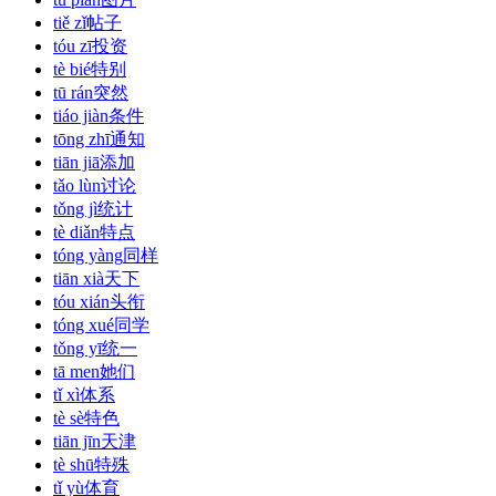
tiě zǐ
帖子
tóu zī
投资
tè bié
特别
tū rán
突然
tiáo jiàn
条件
tōng zhī
通知
tiān jiā
添加
tǎo lùn
讨论
tǒng jì
统计
tè diǎn
特点
tóng yàng
同样
tiān xià
天下
tóu xián
头衔
tóng xué
同学
tǒng yī
统一
tā men
她们
tǐ xì
体系
tè sè
特色
tiān jīn
天津
tè shū
特殊
tǐ yù
体育