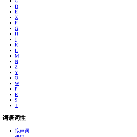
C
D
E
X
F
G
H
J
K
L
M
N
Z
Y
O
W
P
R
S
T
词语词性
拟声词