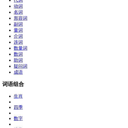
代词
动词
名词
形容词
副词
量词
介词
连词
数量词
数词
助词
疑问词
成语
词语组合
生肖
四季
数字