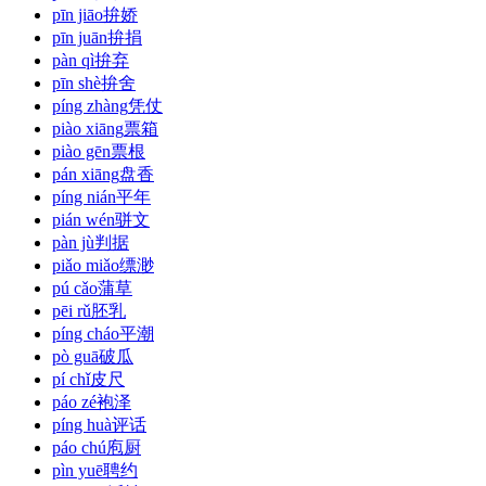
pīn jiāo
拚娇
pīn juān
拚捐
pàn qì
拚弃
pīn shè
拚舍
píng zhàng
凭仗
piào xiāng
票箱
piào gēn
票根
pán xiāng
盘香
píng nián
平年
pián wén
骈文
pàn jù
判据
piǎo miǎo
缥渺
pú cǎo
蒲草
pēi rǔ
胚乳
píng cháo
平潮
pò guā
破瓜
pí chǐ
皮尺
páo zé
袍泽
píng huà
评话
páo chú
庖厨
pìn yuē
聘约