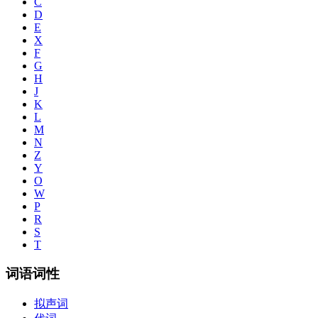
C
D
E
X
F
G
H
J
K
L
M
N
Z
Y
O
W
P
R
S
T
词语词性
拟声词