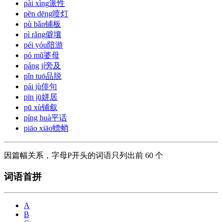
pài xìng
派性
pēn dēng
喷灯
pù bǎn
铺板
pì rǎng
僻壤
péi yóu
陪游
pó mǔ
婆母
páng jí
旁及
pǐn tuō
品脱
pái jù
俳句
pīn jū
姘居
pū xù
铺叙
píng huà
平话
piāo xiāo
螵蛸
因篇幅关系，字母P开头的词语只列出前 60 个
词语首拼
A
B