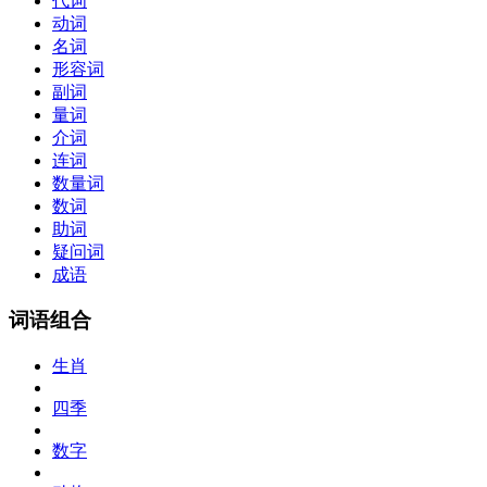
代词
动词
名词
形容词
副词
量词
介词
连词
数量词
数词
助词
疑问词
成语
词语组合
生肖
四季
数字