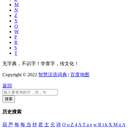
M
N
Z
Y
O
W
P
R
S
T
无字典，不识字！学查字，传文化！
Copyright © 2022
智慧汉语词典
|
百度地图
返回
历史搜索
葫 芦
每
每 当
抄
君
主
元
诗
Q o Z 4 A T a e
w B i k X M q A