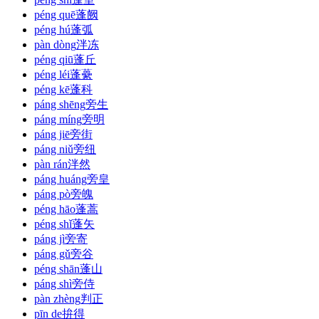
péng quē
蓬阙
péng hú
蓬弧
pàn dòng
泮冻
péng qiū
蓬丘
péng léi
蓬虆
péng kē
蓬科
páng shēng
旁生
páng míng
旁明
páng jiē
旁街
páng niǔ
旁纽
pàn rán
泮然
páng huáng
旁皇
páng pò
旁魄
péng hāo
蓬蒿
péng shǐ
蓬矢
páng jì
旁寄
páng gǔ
旁谷
péng shān
蓬山
páng shì
旁侍
pàn zhèng
判正
pīn de
拚得