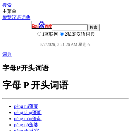
搜索
主菜单
智慧汉语词典
1互联网
2私宠汉语词典
8/7/2026, 3:21:26 AM 星期五
词典
字母P开头词语
字母 P 开头词语
péng hú
蓬壶
péng làng
蓬阆
péng máo
蓬茆
péng pó
蓬婆
péng shì
蓬室