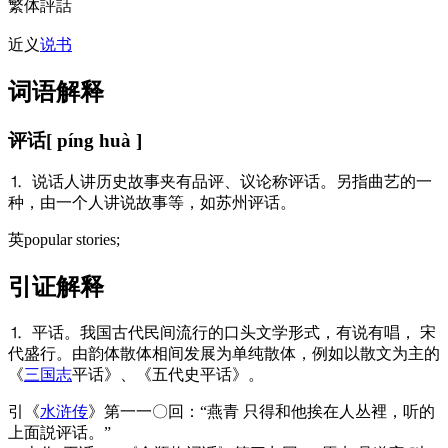
繁体
評話
近义
说书
词语解释
评话
[ píng huà ]
⒈ 说话人讲历史故事夹有品评、议论称评话。另指曲艺的一
种，由一个人讲说故事等，如苏州评话。
英
popular stories;
引证解释
⒈ 平话。我国古代民间流行的口头文学形式，有说有唱， 宋
代盛行。由韵体散体相间发展为单纯散体，例如以散文为主的
《
三国志
平话》、《五代史平话》。
引
《
水浒传
》第一一〇回：“燕青 只得和他挨在人丛裡，听的
上面説评话。”