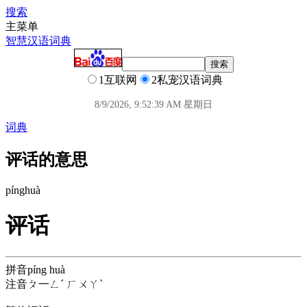
搜索
主菜单
智慧汉语词典
1互联网
2私宠汉语词典
8/9/2026, 9:52:39 AM 星期日
词典
评话的意思
píng
huà
评话
拼音
píng huà
注音
ㄆ一ㄥˊ ㄏㄨㄚˋ