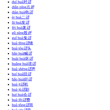
duì huà
对
话
diǎn píng
点
评
diàn huà
电
话
èr huà
二
话
fā huà
发
话
fèi huà
废
话
gǔ píng
股
评
guǐ huà
鬼
话
huà fēng
话
锋
huà tóu
话
头
hǎn huà
喊
话
huài huà
坏
话
huǎng huà
谎
话
huà shēng
话
声
huí huà
回
话
hǎo huà
好
话
huà jī
话
机
huà jù
话
剧
huì huà
会
话
huà fèi
话
费
huà tǒng
话
筒