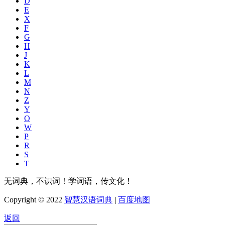
D
E
X
F
G
H
J
K
L
M
N
Z
Y
O
W
P
R
S
T
无词典，不识词！学词语，传文化！
Copyright © 2022
智慧汉语词典
|
百度地图
返回