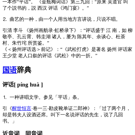
一本作“平话”。 《金瓶梅词话》第三九回：“原来 吴道官 叫
了个説书的，説 西汉 评话《鸿门宴》。”
⒉ 曲艺的一种，由一个人用当地方言讲说，只说不唱。
引
清 李斗 《扬州画舫录·虹桥录下》：“评话盛于 江 南，如 柳
敬亭、孔云霄、韩圭湖 诸人，屡为 陈其年、余谈心、杜茶
村、朱竹垞 所赏鉴。”
《＜扬州评话选＞前记》：“《武松打虎》是著名 扬州 评话家
王少堂 老人口叙的评话《武松》中的一折。”
国语
辞典
评话
[ píng huà ]
⒈ 一种讲唱文学。参见「平话」条。
引
《
醒世恒言
·卷一三·勘皮靴单证二郎神》：「过了两个月，
却是韩夫人设酒还席。叫下一名说评话的先生，说了几回
书。」
近音词、同音词