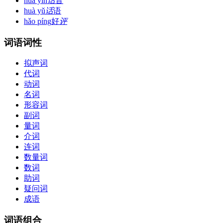
huà yīn
话
音
huà yǔ
话
语
hǎo píng
好
评
词语词性
拟声词
代词
动词
名词
形容词
副词
量词
介词
连词
数量词
数词
助词
疑问词
成语
词语组合