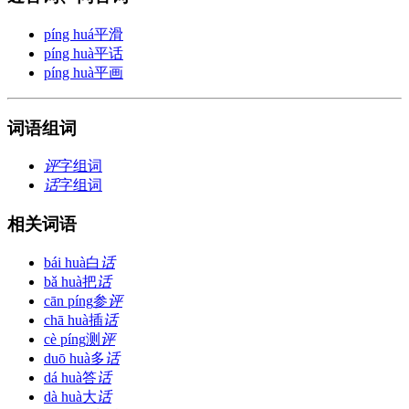
píng huá
平滑
píng huà
平话
píng huà
平画
词语组词
评
字组词
话
字组词
相关词语
bái huà
白
话
bǎ huà
把
话
cān píng
参
评
chā huà
插
话
cè píng
测
评
duō huà
多
话
dá huà
答
话
dà huà
大
话