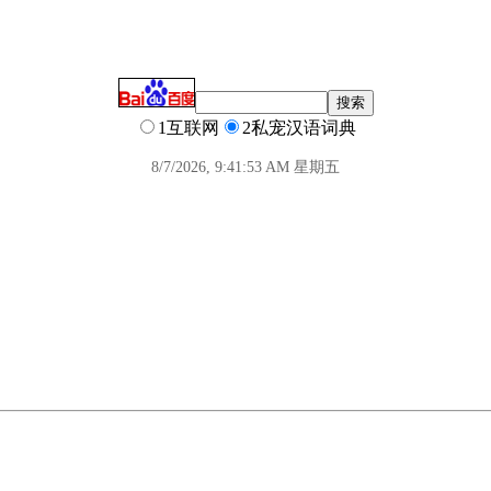
1互联网
2私宠汉语词典
8/7/2026, 9:41:54 AM 星期五