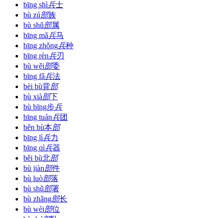
bīng shì
兵
士
bù zú
部
族
bù shǔ
部
属
bīng mǎ
兵
马
bīng zhǒng
兵
种
bīng rèn
兵
刃
bù wěi
部
委
bīng fǎ
兵
法
bèi bù
背
部
bù xià
部
下
bù bīng
步
兵
bīng tuán
兵
团
běn bù
本
部
bīng lì
兵
力
bīng qì
兵
器
běi bù
北
部
bù jiàn
部
件
bù luò
部
落
bù shǔ
部
署
bù zhǎng
部
长
bù wèi
部
位