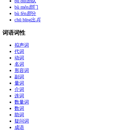
bù duì
部
队
bù mén
部
门
bù fèn
部
分
chū bīng
出
兵
词语词性
拟声词
代词
动词
名词
形容词
副词
量词
介词
连词
数量词
数词
助词
疑问词
成语