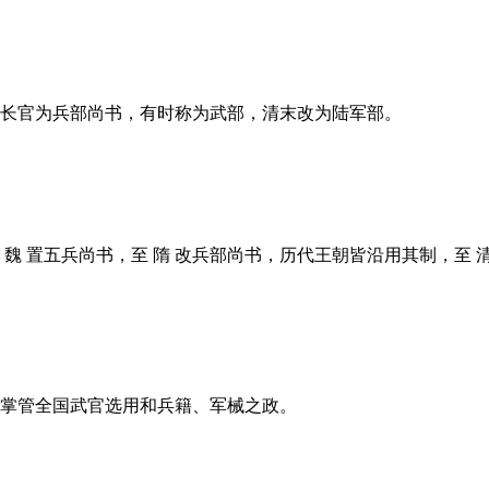
，长官为兵部尚书，有时称为武部，清末改为陆军部。
魏 置五兵尚书，至 隋 改兵部尚书，历代王朝皆沿用其制，至 
，掌管全国武官选用和兵籍、军械之政。