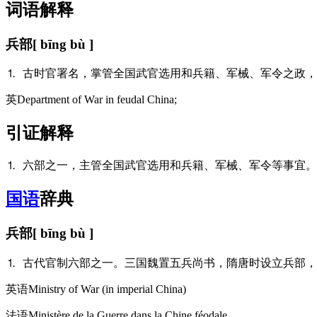
词语解释
兵部
[ bīng bù ]
⒈ 古时官署名，掌管全国武官选用和兵籍、军械、军令之政
英
Department of War in feudal China;
引证解释
⒈ 六部之一，主管全国武官选用和兵籍、军械、军令等事宜。 
国语
辞典
兵部
[ bīng bù ]
⒈ 古代官制六部之一。三国魏置五兵尚书，隋唐时设立兵部
英语
Ministry of War (in imperial China)​
法语
Ministère de la Guerre dans la Chine féodale