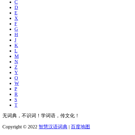
C
D
E
X
F
G
H
J
K
L
M
N
Z
Y
O
W
P
R
S
T
无词典，不识词！学词语，传文化！
Copyright © 2022
智慧汉语词典
|
百度地图