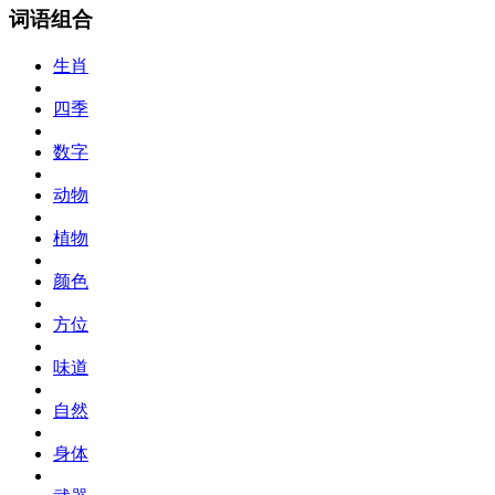
词语组合
生肖
四季
数字
动物
植物
颜色
方位
味道
自然
身体