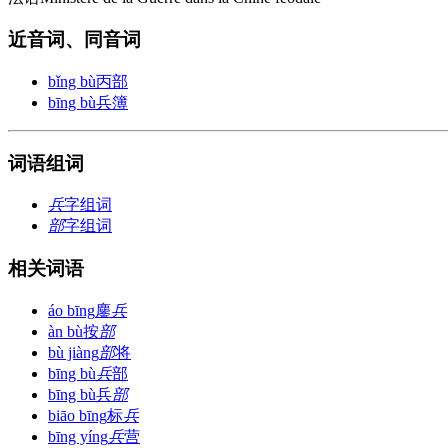
近音词、同音词
bǐng bù
丙部
bīng bù
兵簿
词语组词
兵
字组词
部
字组词
相关词语
áo bīng
鏖
兵
àn bù
按
部
bù jiàng
部
将
bīng bù
兵
部
bīng bù
兵
部
biāo bīng
标
兵
bīng yíng
兵
营