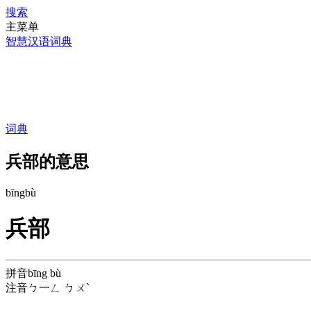
搜索
主菜单
智慧汉语词典
词典
兵部的意思
bīng
bù
兵部
拼音
bīng bù
注音
ㄅ一ㄥ ㄅㄨˋ