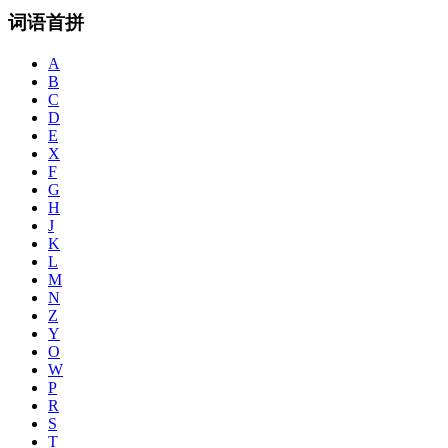
词语首拼
A
B
C
D
E
X
F
G
H
J
K
L
M
N
Z
Y
O
W
P
R
S
T