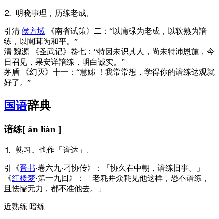
⒉ 明晓事理，历练老成。
引
清
侯方域
《南省试策》二：“以庸碌为老成，以软熟为諳
练，以闒茸为和平。”
清 魏源 《圣武记》卷七：“特因未识其人，尚未特沛恩施，今
日召见，果安详諳练，明白诚实。”
茅盾 《幻灭》十一：“慧姊 ！我常常想，学得你的谙练达观就
好了。”
国语
辞典
谙练
[ ān liàn ]
⒈ 熟习。也作「谙达」。
引
《
晋书
·卷六九·刁协传》：「协久在中朝，谙练旧事。」
《
红楼梦
·第一九回》：「老耗并众耗见他这样，恐不谙练，
且怯懦无力，都不准他去。」
近
熟练 暗练