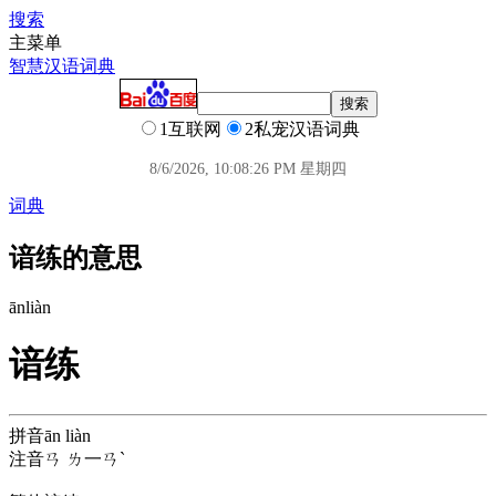
搜索
主菜单
智慧汉语词典
1互联网
2私宠汉语词典
8/6/2026, 10:08:27 PM 星期四
词典
谙练的意思
ān
liàn
谙练
拼音
ān liàn
注音
ㄢ ㄌ一ㄢˋ