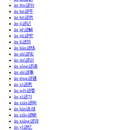
ān fēn
谙
分
ān hū
谙
乎
ān hū
谙
忽
ān jì
谙
记
ān jiě
谙
解
ān jiū
谙
究
ān lì
谙
历
ān liàn
谙
练
ān shí
谙
实
ān shí
谙
识
ān sòng
谙
诵
ān shì
谙
事
ān tōng
谙
通
ān xī
谙
悉
ān wěi
谙
委
ān xí
谙
习
ān xián
谙
闲
ān liàn
谙
练
ān xiǎo
谙
晓
ān xiáng
谙
详
ān yì
谙
忆