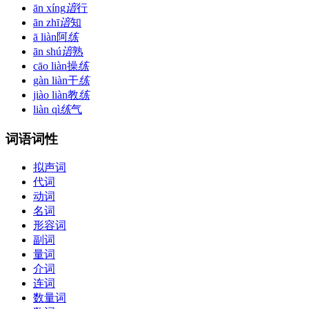
ān xíng
谙
行
ān zhī
谙
知
ā liàn
阿
练
ān shú
谙
熟
cāo liàn
操
练
gàn liàn
干
练
jiào liàn
教
练
liàn qì
练
气
词语词性
拟声词
代词
动词
名词
形容词
副词
量词
介词
连词
数量词