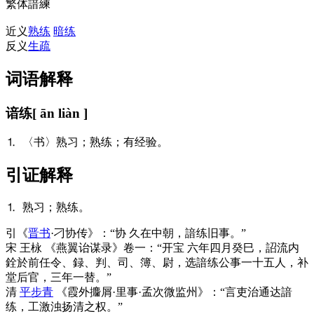
繁体
諳練
近义
熟练
暗练
反义
生疏
词语解释
谙练
[ ān liàn ]
⒈ 〈书〉熟习；熟练；有经验。
引证解释
⒈ 熟习；熟练。
引
《
晋书
·刁协传》：“协 久在中朝，諳练旧事。”
宋 王栐 《燕翼诒谋录》卷一：“开宝 六年四月癸巳，詔流内
銓於前任令、録、判、司、簿、尉，选諳练公事一十五人，补
堂后官，三年一替。”
清
平步青
《霞外攟屑·里事·孟次微监州》：“言吏治通达諳
练，工激浊扬清之权。”