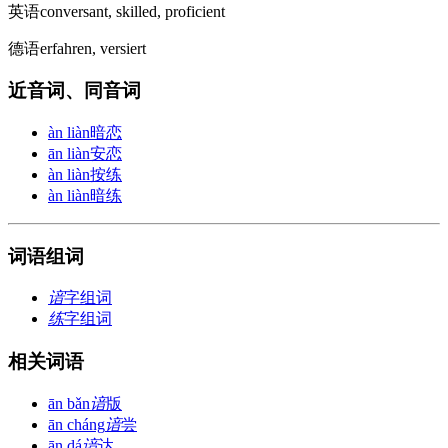
英语
conversant, skilled, proficient
德语
erfahren, versiert
近音词、同音词
àn liàn
暗恋
ān liàn
安恋
àn liàn
按练
àn liàn
暗练
词语组词
谙
字组词
练
字组词
相关词语
ān bǎn
谙
版
ān cháng
谙
尝
ān dá
谙
达