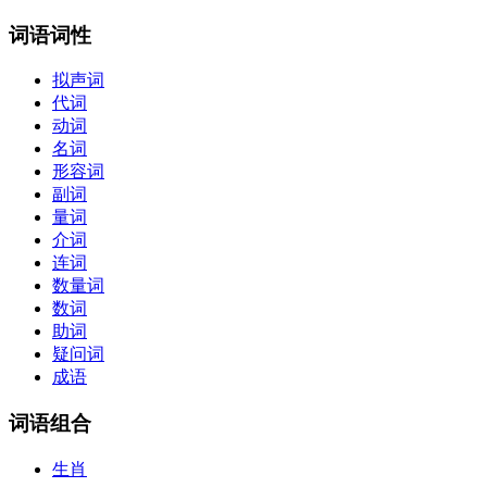
词语词性
拟声词
代词
动词
名词
形容词
副词
量词
介词
连词
数量词
数词
助词
疑问词
成语
词语组合
生肖