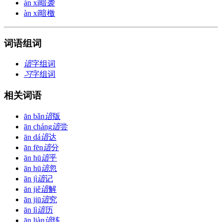
àn xí
暗袭
àn xí
暗檄
词语组词
谙
字组词
习
字组词
相关词语
ān bǎn
谙
版
ān cháng
谙
尝
ān dá
谙
达
ān fēn
谙
分
ān hū
谙
乎
ān hū
谙
忽
ān jì
谙
记
ān jiě
谙
解
ān jiū
谙
究
ān lì
谙
历
ān liàn
谙
练