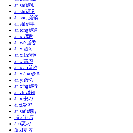
ān shí
谙
实
ān shí
谙
识
ān sòng
谙
诵
ān shì
谙
事
ān tōng
谙
通
ān xī
谙
悉
ān wěi
谙
委
ān xí
谙
习
ān xián
谙
闲
ān xí
谙
习
ān xiǎo
谙
晓
ān xiáng
谙
详
ān yì
谙
忆
ān xíng
谙
行
ān zhī
谙
知
ān xí
安
习
ài xí
爱
习
ān shú
谙
熟
bǔ xí
补
习
è xí
恶
习
fù xí
复
习