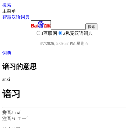
搜索
主菜单
智慧汉语词典
1互联网
2私宠汉语词典
8/7/2026, 5:09:37 PM 星期五
词典
谙习的意思
ān
xí
谙习
拼音
ān xí
注音
ㄢ ㄒ一ˊ