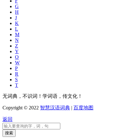
F
G
H
J
K
L
M
N
Z
Y
O
W
P
R
S
T
无词典，不识词！学词语，传文化！
Copyright © 2022
智慧汉语词典
|
百度地图
返回