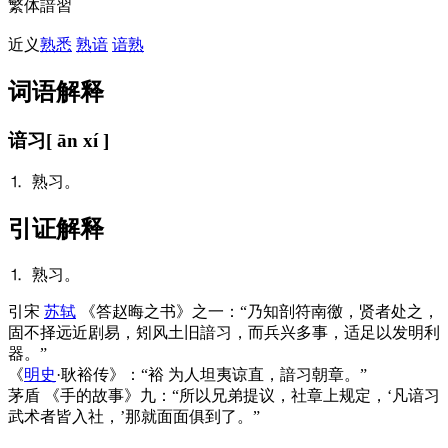
繁体
諳習
近义
熟悉
熟谙
谙熟
词语解释
谙习
[ ān xí ]
⒈ 熟习。
引证解释
⒈ 熟习。
引
宋
苏轼
《答赵晦之书》之一：“乃知剖符南徼，贤者处之，
固不择远近剧易，矧风土旧諳习，而兵兴多事，适足以发明利
器。”
《
明史
·耿裕传》：“裕 为人坦夷谅直，諳习朝章。”
茅盾 《手的故事》九：“所以兄弟提议，社章上规定，‘凡谙习
武术者皆入社，’那就面面俱到了。”