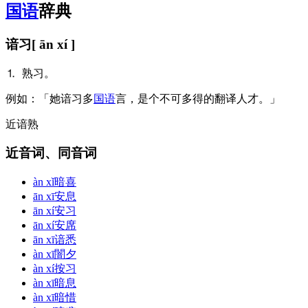
国语
辞典
谙习
[ ān xí ]
⒈ 熟习。
例
如：「她谙习多
国语
言，是个不可多得的翻译人才。」
近
谙熟
近音词、同音词
àn xǐ
暗喜
ān xī
安息
ān xí
安习
ān xí
安席
ān xī
谙悉
àn xī
闇夕
àn xí
按习
àn xī
暗息
àn xī
暗惜